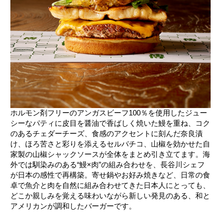
ホルモン剤フリーのアンガスビーフ100％を使用したジュー
シーなパティに皮目を醤油で香ばしく焼いた鰻を重ね、コク
のあるチェダーチーズ、食感のアクセントに刻んだ奈良漬
け、ほろ苦さと彩りを添えるセルバチコ、山椒を効かせた自
家製の山椒シャックソースが全体をまとめ引き立てます。海
外では馴染みのある“鰻×肉”の組み合わせを、長谷川シェフ
が日本の感性で再構築。寄せ鍋やお好み焼きなど、日常の食
卓で魚介と肉を自然に組み合わせてきた日本人にとっても、
どこか親しみを覚える味わいながら新しい発見のある、和と
アメリカンが調和したバーガーです。