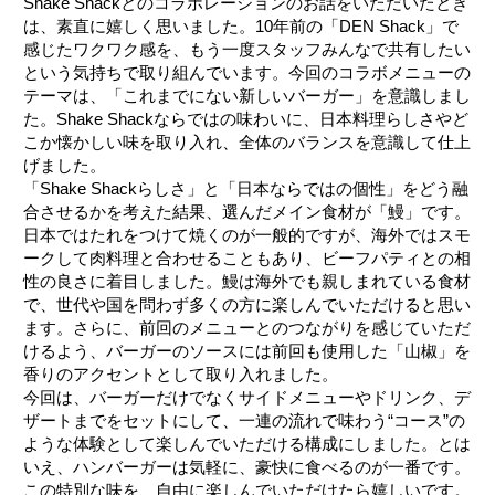
Shake Shackとのコラボレーションのお話をいただいたとき
は、素直に嬉しく思いました。10年前の「DEN Shack」で
感じたワクワク感を、もう一度スタッフみんなで共有したい
という気持ちで取り組んでいます。今回のコラボメニューの
テーマは、「これまでにない新しいバーガー」を意識しまし
た。Shake Shackならではの味わいに、日本料理らしさやど
こか懐かしい味を取り入れ、全体のバランスを意識して仕上
げました。
「Shake Shackらしさ」と「日本ならではの個性」をどう融
合させるかを考えた結果、選んだメイン食材が「鰻」です。
日本ではたれをつけて焼くのが一般的ですが、海外ではスモ
ークして肉料理と合わせることもあり、ビーフパティとの相
性の良さに着目しました。鰻は海外でも親しまれている食材
で、世代や国を問わず多くの方に楽しんでいただけると思い
ます。さらに、前回のメニューとのつながりを感じていただ
けるよう、バーガーのソースには前回も使用した「山椒」を
香りのアクセントとして取り入れました。
今回は、バーガーだけでなくサイドメニューやドリンク、デ
ザートまでをセットにして、一連の流れで味わう“コース”の
ような体験として楽しんでいただける構成にしました。とは
いえ、ハンバーガーは気軽に、豪快に食べるのが一番です。
この特別な味を、自由に楽しんでいただけたら嬉しいです。